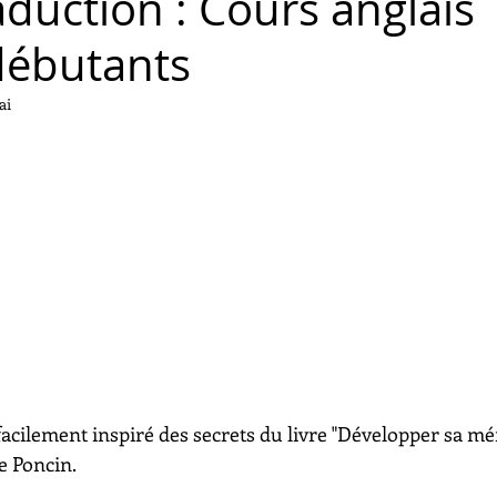
aduction : Cours anglais
débutants
ai
acilement inspiré des secrets du livre "Développer sa mém
e Poncin.