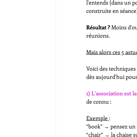
l'entends (dans un p
construite en séance)
Résultat ?
 Moins d'ou
réunions.
Mais alors ces 5 astuc
Voici des techniques 
dès aujourd'hui pour
1) L’association est la
de connu : 
Exemple 
: 
“book” → pensez un l
“chair” → la chaise su