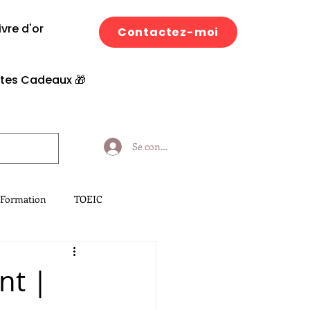
ivre d'or
Contactez-moi
tes Cadeaux 🎁​
Se connecter
 Formation
TOEIC
nt |