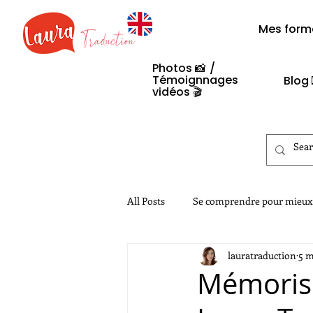
Mes form
Photos
📸
/
Témoignnages
Blog 
vidéos 🎬​
All Posts
Se comprendre pour mieux
lauratraduction
5 m
Legislation
Mémorise