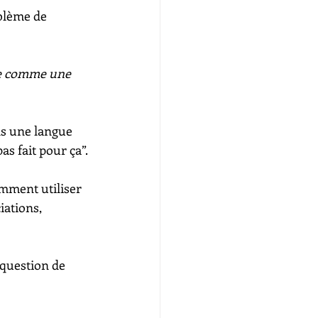
blème de 
ête comme une 
s une langue 
as fait pour ça”.
mment utiliser 
iations, 
 question de 