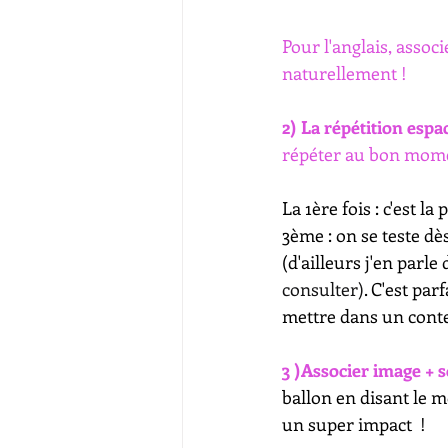
Pour l'anglais, assoc
naturellement !
2) La répétition espa
répéter au bon mom
La 1ère fois : c'est 
3ème : on se teste dè
(d'ailleurs j'en parle
consulter)
. C'est par
mettre dans un cont
3 )Associer image +
ballon en disant le m
un super impact  !