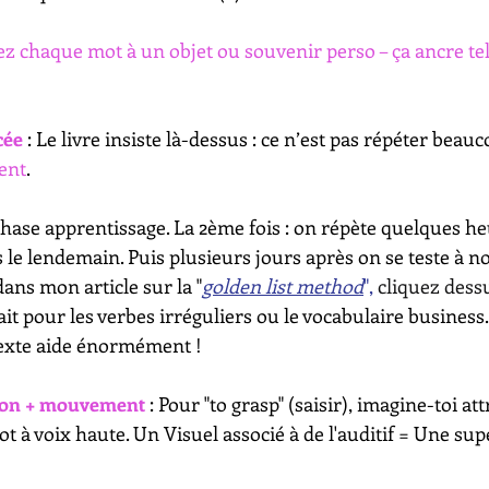
iez chaque mot à un objet ou souvenir perso – ça ancre te
cée
 : Le livre insiste là-dessus : ce n’est pas répéter beauc
ent
.  
la phase apprentissage. La 2ème fois : on répète quelques he
s le lendemain. Puis plusieurs jours après on se teste à 
 dans mon article sur la "
golden list method
", 
cliquez dessu
fait pour les verbes irréguliers ou le vocabulaire business.
exte aide énormément ! 
 son + mouvement 
: Pour "to grasp" (saisir), imagine-toi at
ot à voix haute. Un Visuel associé à de l'auditif = Une sup