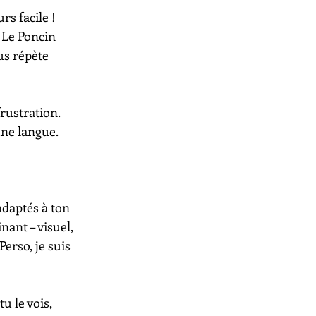
rs facile ! 
Le Poncin 
us répète 
rustration. 
ne langue.
adaptés à ton 
ant – visuel, 
erso, je suis 
u le vois, 