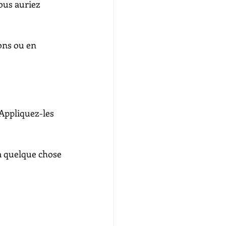
ous auriez 
ions ou en 
 Appliquez-les 
à quelque chose 