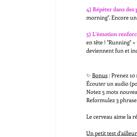
4) Répéter dans des 
morning". Encore une
5) L’émotion renfor
en tête ! "Running" =
deviennent fun et ino
✨​ 
Bonus
 : Prenez 10
Écouter un audio (p
Notez 5 mots nouveau
Reformulez 3 phrases
Le cerveau aime la ré
Un petit test d'ailleu