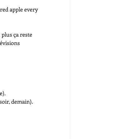
a red apple every 
 plus ça reste 
évisions 
e).
soir, demain).