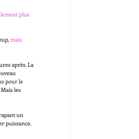
llement plus 
oup, 
mais 
ures après. La 
nouveau 
s pour le 
 Mais les 
trapant un 
er puissance, 