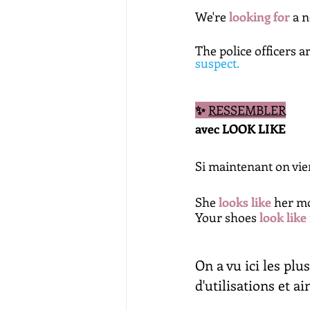
We're 
looking for
a 
The police officers ar
suspect.
✨ 
RESSEMBLER
avec LOOK LIKE
Si maintenant on vient
She 
looks like 
her m
Your shoes 
look like
On a vu ici les plu
d'utilisations et a