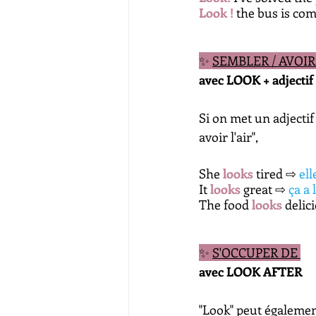
Look !
 the bus is co
✨ 
SEMBLER / AVOIR 
avec LOOK + adjectif
Si on met un adjectif
avoir l'air",
She 
looks
 tired 
⇨ 
ell
It 
looks
 great ⇨ 
ça a 
The food
looks 
delic
✨ 
S'OCCUPER DE 
avec LOOK AFTER
"Look" peut égalemen