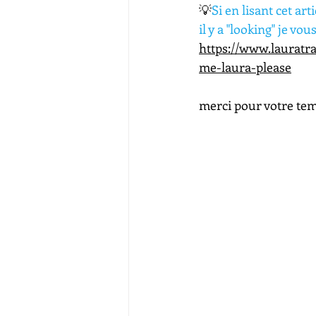
💡
Si en lisant cet ar
il y a "looking" je vou
https://www.lauratr
me-laura-please
merci pour votre temp