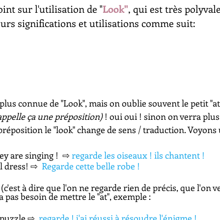
int sur l'utilisation de "
Look"
, qui est très polyval
urs significations et utilisations comme suit:
 plus connue de "Look", mais on oublie souvent le petit "at"
appelle ça une préposition)
 ! oui oui ! sinon on verra plu
a préposition le "look" change de sens / traduction. Voyon
ey are singing !  
⇨ 
regarde les oiseaux ! ils chantent ! 
l dress! ⇨
Regarde cette belle robe !
l (c'est à dire que l'on ne regarde rien de précis, que l'on v
a pas besoin de mettre le "at", exemple : 
 puzzle
⇨ 
regarde ! j'ai réussi à résoudre l'énigme !