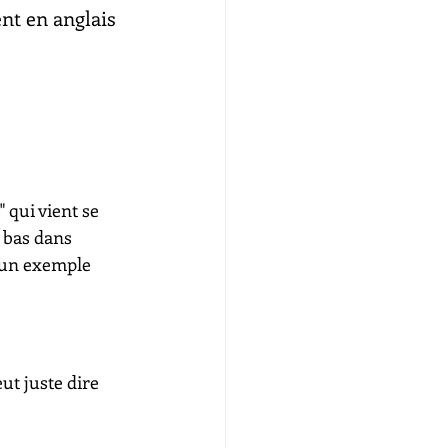
ent en anglais 
 qui vient se 
s bas dans 
s un exemple
eut juste dire 