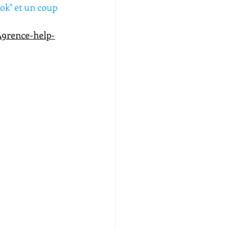
ook" et un coup 
A9rence-help-