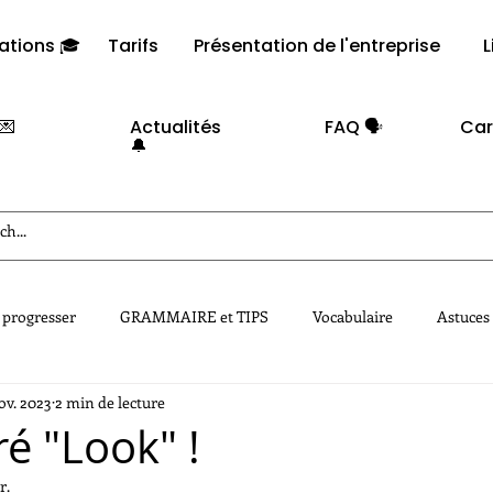
ations 🎓
Tarifs
Présentation de l'entreprise
L
💌
Actualités
FAQ 🗣️​
Car
🔔
 progresser
GRAMMAIRE et TIPS
Vocabulaire
Astuces
ov. 2023
2 min de lecture
é "Look" !
r.