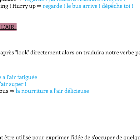
ming ! Hurry up
⇨ 
regarde ! le bus arrive ! dépêche toi !
L'AIR :
 après "look" directement alors on traduira notre verbe pa
e a l'air fatiguée
l'air super ! 
ious 
⇨
 la nourriture a l'air délicieuse
t être utilisé pour exprimer l'idée de s'occuper de quelq