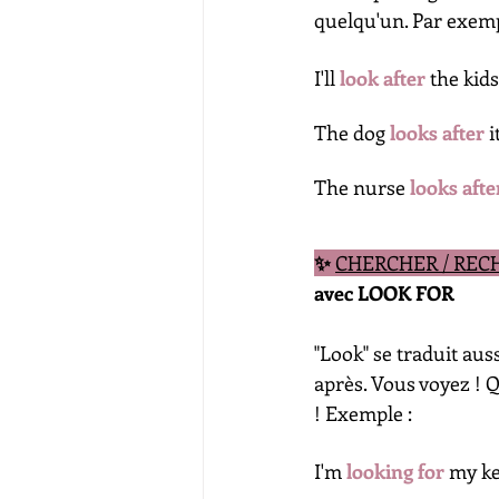
quelqu'un. Par exemp
I'll 
look 
after
 the kids
The dog 
looks
after
i
The nurse 
looks
afte
✨ 
CHERCHER / REC
avec LOOK FOR
"Look" se traduit aus
après. Vous voyez ! Q
! Exemple :
I'm 
looking for
my ke