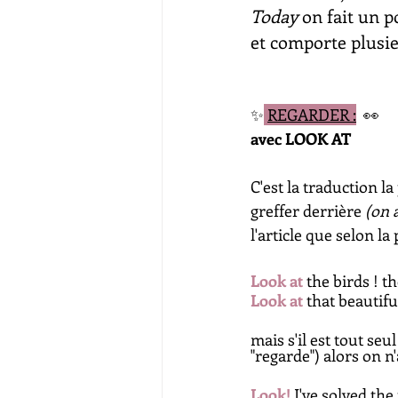
Today
 on fait un po
et comporte plusie
✨
REGARDER :
👀 
avec LOOK AT
C'est la traduction la
greffer derrière 
(on 
l'article que selon l
Look at
 the birds ! th
Look at 
that beautifu
mais s'il est tout seu
"regarde") alors on n'
Look! 
I've solved the