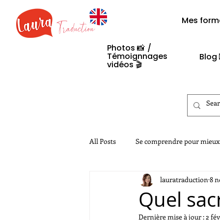
Mes form
Photos
📸
/
Témoignnages
Blog 
vidéos 🎬​
All Posts
Se comprendre pour mieux
lauratraduction
8 n
Legislation
Quel sacr
Dernière mise à jour :
2 fév