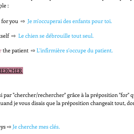
le :
 for you 
⇨  
Je m'occuperai des enfants pour toi.
tself 
⇨ 
 Le chien se débrouille tout seul.
r
 the patient 
⇨ 
L'infirmière s'occupe du patient.
HERCHER 
si par "chercher/rechercher" grâce à la préposition "for" q
uand je vous disais que la préposition changeait tout, don
ys ⇨ 
Je cherche mes clés.