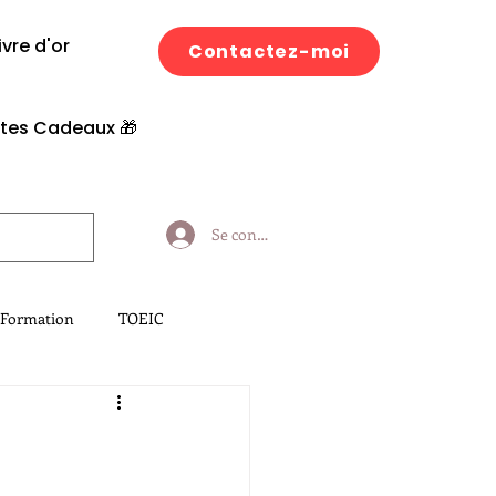
ivre d'or
Contactez-moi
tes Cadeaux 🎁​
Se connecter
 Formation
TOEIC