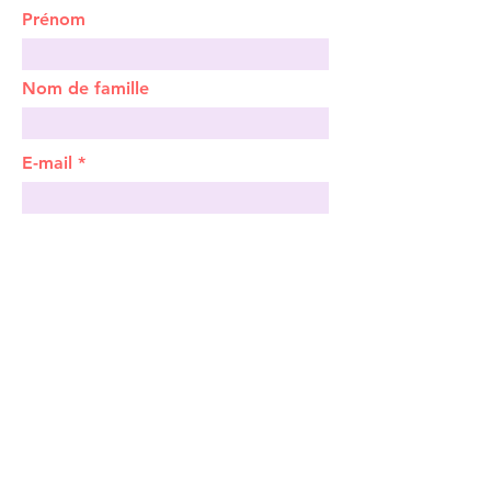
Prénom
Nom de famille
E-mail
Rédigez un message
Téléphone
Envoyer
「
Vous voulez vous lancer