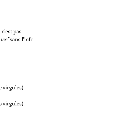
 n'est pas 
use"
 sans l'info 
c virgules).
s virgules).