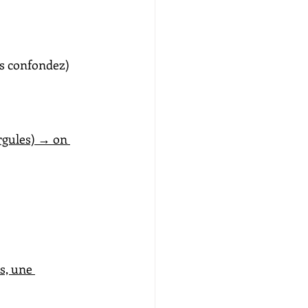
es confondez) 
irgules) → on 
s, une 