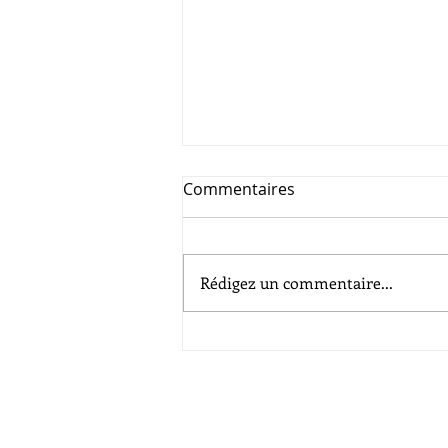
Commentaires
Rédigez un commentaire...
"En" avant toute 🚗​​! | Laura
Traduction