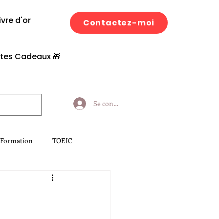
ivre d'or
Contactez-moi
tes Cadeaux 🎁​
Se connecter
 Formation
TOEIC