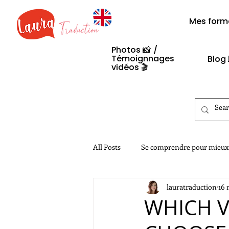
Mes form
Photos
📸
/
Témoignnages
Blog 
vidéos 🎬​
All Posts
Se comprendre pour mieux
lauratraduction
16 
Legislation
WHICH V