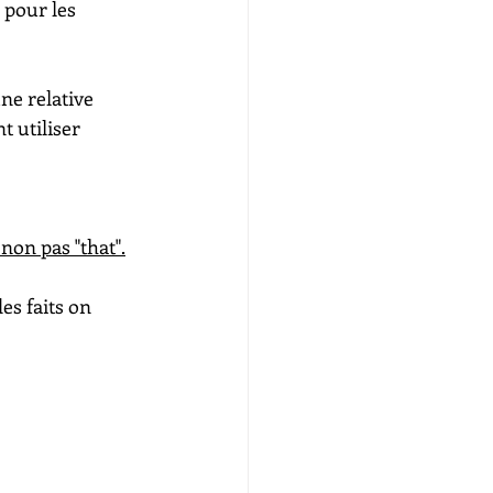
" pour les 
ne relative 
 utiliser 
 non pas "that".
s faits on 