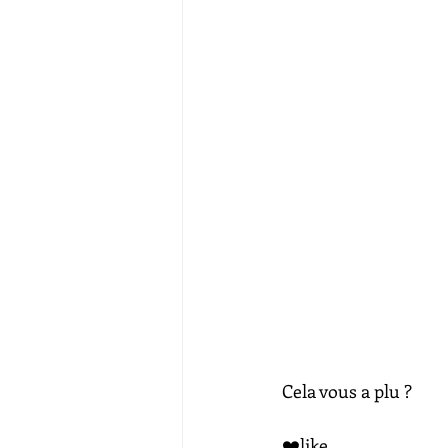
Cela vous a plu ?
❤️​like