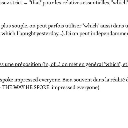
assez strict → "that" pour les relatives essentielles, "which
: plus souple, on peut parfois utiliser "which" aussi dans u
k which I bought yesterday…). Ici on peut indépendamment
ès une préposition (in, of...) on met en général "which", et
spoke impressed everyone. Bien souvent dans la réalité de
 => THE WAY HE SPOKE  impressed everyone)