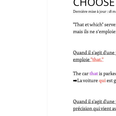
CHOOSE ?
Dernière mise à jour :
18 m
"That et which" serve
mais ils ne s’emploi
Quand il s'agit d'une
emploie 
"that."
The car 
that
 is park
➡️​La voiture 
qui
 est 
Quand il s'agit d'une
précision qui vient a