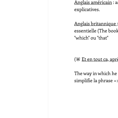
Anglais américain
 : 
explicatives.
Anglais britannique 
essentielle (The boo
"which" ou "that"
(🚨​ 
Et en tout ca, apr
The way in which he 
simplifie la phrase