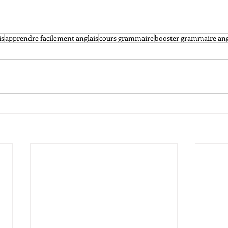
is
apprendre facilement anglais
cours grammaire
booster grammaire ang